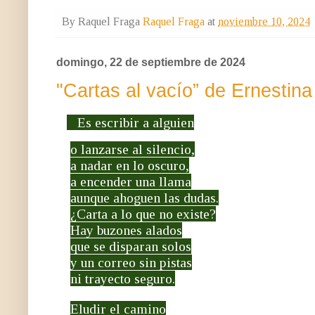
By Raquel Fraga
Raquel Fraga
at
noviembre 10, 2024
domingo, 22 de septiembre de 2024
"Cartas al vacío” de Ernesti
Es escribir a alguien
o lanzarse al silencio,
a nadar en lo oscuro,
a encender una llama
aunque ahoguen las dudas.
¿Carta a lo que no existe?
Hay buzones alados
que se disparan solos
y un correo sin pistas
ni trayecto seguro.
Eludir el camino