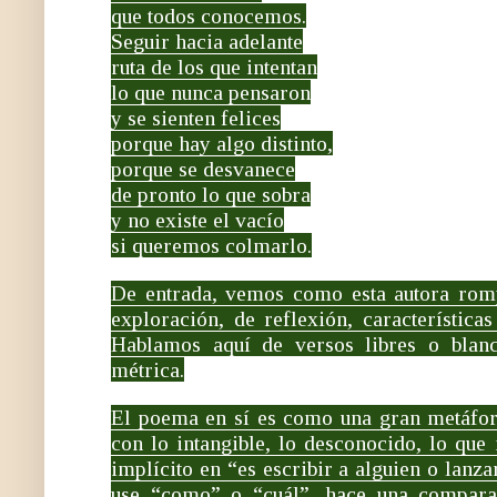
que todos conocemos.
Seguir hacia adelante
ruta de los que intentan
lo que nunca pensaron
y se sienten felices
porque hay algo distinto,
porque se desvanece
de pronto lo que sobra
y no existe el vacío
si queremos colmarlo.
De entrada, vemos como esta autora rom
exploración, de reflexión, características
Hablamos aquí de versos libres o blanc
métrica.
El poema en sí es como una gran metáfor
con lo intangible, lo desconocido, lo que 
implícito en “es escribir a alguien o lanza
use “como” o “cuál”, hace una comparac