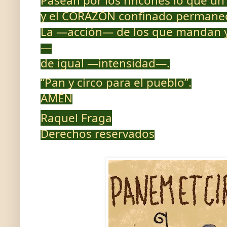
Pasean por los rincones lo que un
y el CORAZÓN confinado permane
La —acción— de los que mandan 
—
de igual —intensidad—.
“Pan y circo para el pueblo”.
AMÉN
Raquel Fraga
Derechos reservados