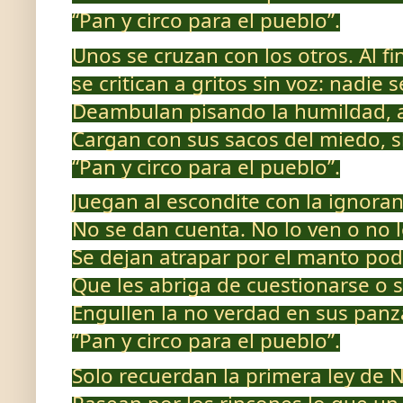
“Pan y circo para el pueblo”.
Unos se cruzan con los otros. Al fin
se critican a gritos sin voz: nadie
Deambulan pisando la humildad, a
Cargan con sus sacos del miedo, s
“Pan y circo para el pueblo”.
Juegan al escondite con la ignoranc
No se dan cuenta. No lo ven o no l
Se dejan atrapar por el manto po
Que les abriga de cuestionarse o s
Engullen la no verdad en sus panz
“Pan y circo para el pueblo”.
Solo recuerdan la primera ley de