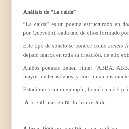
Análisis de “La caída”
“La caída” es un poema estructurado en dos
por Quevedo), cada uno de ellos formado por 
Este tipo de soneto se conoce como
soneto f
dejado marca en toda su creación, de ello exis
Ambos poemas tienen rima: “ABBA, ABBA
mayor, endecasílabos, y con rima consonante
Estudiamos como ejemplo, la métrica del prim
A
-bre-
si
-mas-en-
to
-do-lo-cre-
a
-do Verso 
Ritmo 1, 3, 6, 10
A
-breel-
tiem
-po-laen-
tra
-ña-de-lo-
vi
-vo Ver