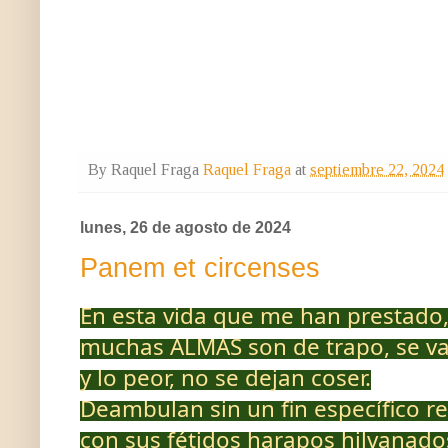
By Raquel Fraga
Raquel Fraga
at
septiembre 22, 2024
lunes, 26 de agosto de 2024
Panem et circenses
En esta vida que me han prestado
muchas ALMAS son de trapo, se va
y lo peor, no se dejan coser.
Deambulan sin un fin específico r
con sus fétidos harapos hilvanado