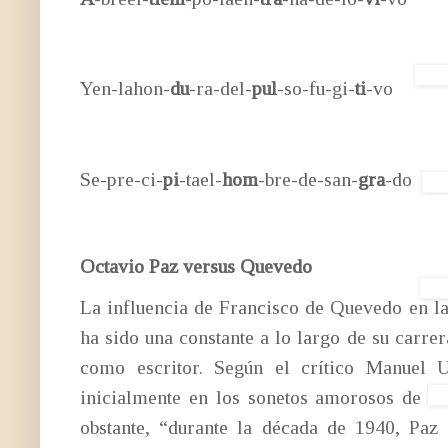
Ritmo 1, 3, 6, 10
Yen-lahon-
du
-ra-del-
pul
-so-fu-gi-
ti
-vo Vers
Se-pre-ci-
pi
-tael-
hom
-bre-de-san-
gra
-do Ver
Ritmo 4, 6, 10.
Octavio Paz versus Quevedo
La influencia de Francisco de Quevedo en la
ha sido una constante a lo largo de su carr
como escritor. Según el crítico Manuel Ul
inicialmente en los sonetos amorosos de P
obstante, “durante la década de 1940, Pa