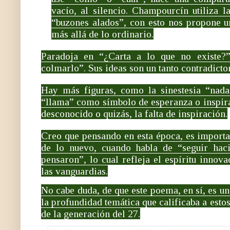
vacío, al silencio.
Champourcín utiliza l
“buzones alados”, con esto nos propone 
más allá de lo ordinario.
Paradoja en
“¿Carta a lo que no existe?”
colmarlo”. Sus ideas son un tanto contradictor
Hay más figuras, como la sinestesia “nada
“llama” como símbolo de esperanza o inspir
desconocido o quizás, la falta de inspiración.
Creo que pensando en esta época, es importa
de lo nuevo, cuando habla de “seguir hac
pensaron”, lo cual refleja el espíritu innov
las vanguardias.
No cabe duda, de que este poema, en sí, es un
la profundidad temática que calificaba a esto
de la generación del 27.