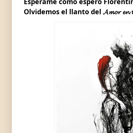
Espérame como esperó Florenti
Olvidemos el llanto del
𝓐𝓶𝓸𝓻
𝓮𝓷
