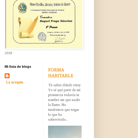
2018
Mi lista de blogs
FORMA
HABITABLE
La acequia
Tú sabes dónde estoy.
Yo sé qué parte de mí
pronuncia todavía tu
nombre sin que nadie
la llame. No
tendremos que negar
lo que ha
sobrevivido...