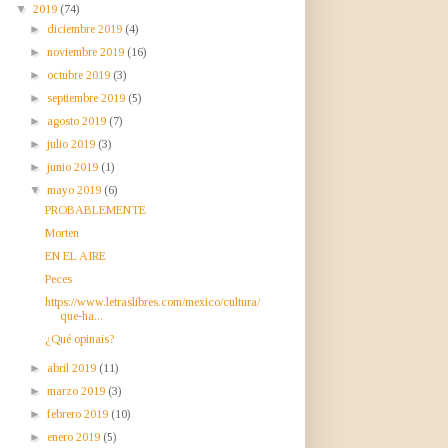
▼
2019
(74)
►
diciembre 2019
(4)
►
noviembre 2019
(16)
►
octubre 2019
(3)
►
septiembre 2019
(5)
►
agosto 2019
(7)
►
julio 2019
(3)
►
junio 2019
(1)
▼
mayo 2019
(6)
PROBABLEMENTE
Morten
EN EL AIRE
Peces
https://www.letraslibres.com/mexico/cultura/
que-ha...
¿Qué opinais?
►
abril 2019
(11)
►
marzo 2019
(3)
►
febrero 2019
(10)
►
enero 2019
(5)