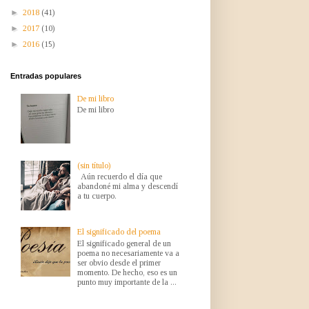
►
2018
(41)
►
2017
(10)
►
2016
(15)
Entradas populares
De mi libro
De mi libro
(sin título)
Aún recuerdo el día que
abandoné mi alma y descendí
a tu cuerpo.
El significado del poema
El significado general de un
poema no necesariamente va a
ser obvio desde el primer
momento. De hecho, eso es un
punto muy importante de la ...